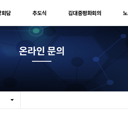
상회담
추도식
김대중평화회의
노
온라인 문의