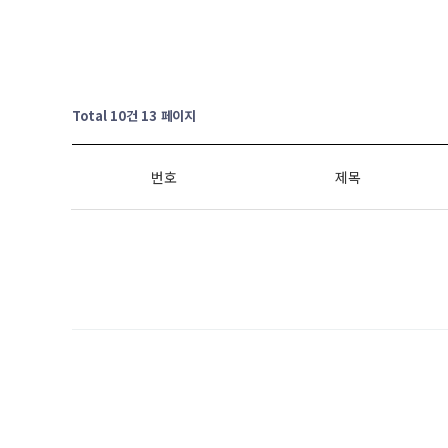
Total 10건
13 페이지
번호
제목
처음
이전