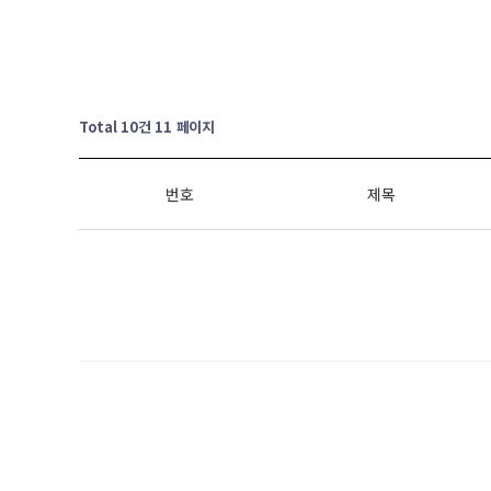
Total 10건
11 페이지
번호
제목
처음
이전