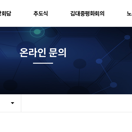
상회담
추도식
김대중평화회의
노
온라인 문의