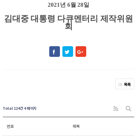
2021
년
6
월
28
일
김대중 대통령 다큐멘터리 제작위원
회
목록
Total 124건
4 페이지
번호
제목