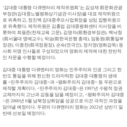
‘
김대중 대통령 다큐멘터리 제작위원회
’
는 김성재
前
문화관광
부장관
(
김대중노벨평화상기념관 이사장
)
을 대표 제작위원으
로 위촉하고
,
정진백 김대중추모사업회장을 상임 집행위원으
로 위촉했다
.
제작위원은 김홍업 김대중평화센터 이사장을 비
롯하여 최용준
(
천재교육 고문
),
김명자
(
前
환경부장관
),
백낙청
(
前
서울대 명예교수
),
박승
(
前
한국은행 총재
),
임동원
(
前
통일부
장관
),
이종찬
(
前
국정원장
),
손숙
(
연극인
),
정지영
(
영화감독
)
등
사회 저명 인사들로 구성되었으며 영화의 제작에 대한 전반적
인 자문을 수행할 예정이다
.
김대중 대통령 다큐멘터리 영화는 민주주의와 인권 그리고 한
반도 통일을 위해 헌신한 드라마틱한 김대중 대통령의 생애
를
<
민주주의자 김대중
>
과
<
평화주의자 김대중
>
등 두편으로
제작할 계획이다
. <
민주주의자 김대중
>
은
1997
년 수평적 정권
교체까지의 고난과 감동을 담을 예정이고
, <
평화주의자 김대중
>
은
2000
년
6
월 남북정상회담을 성공으로 이끈 극적인 과정을
담아낼 예정이다
.
두편의 다큐멘터리 영화는
2022
년 상반기 일
반에 선보일 예정이다
.