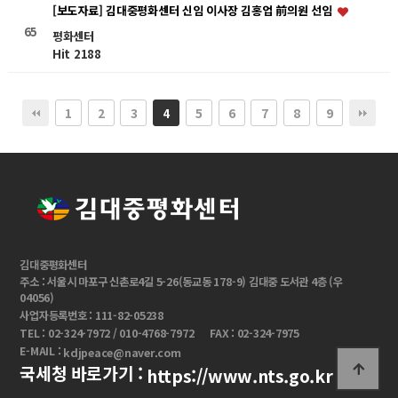
[보도자료] 김대중평화센터 신임 이사장 김홍업 前의원 선임
65
평화센터
Hit 2188
1
2
3
5
6
7
8
9
4
김대중평화센터
주소 : 서울시 마포구 신촌로4길 5-26(동교동 178-9) 김대중 도서관 4층 (우
04056)
사업자등록번호 : 111-82-05238
TEL : 02-324-7972 / 010-4768-7972
FAX : 02-324-7975
E-MAIL :
kdjpeace@naver.com
국세청 바로가기 :
https://www.nts.go.kr