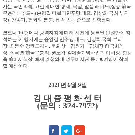
사는 국민의례
,
고인에 대한 경례
,
묵념
,
말씀과 기도
(
장상
前
국
무총리
),
추도사
(
송영길 더불어민주당 대표
,
김상희 국회 부의
장
),
찬송가
,
헌화와 분향
,
유족 인사 순으로 진행된다
.
코로나
19
팬데믹 방역지침에 따라 사전에 등록된 인원만이 참
석하는 이 행사에는 송영길 민주당 대표
,
김상희 국회 부의
장
,
최문순 강원도지사
,
문희상
・
김원기
・
임채정
前
국회의
장
,
이낙연
前
국무총리
,
권노갑 김대중기념사업회 이사장
,
한광
옥
前
비서실장
,
배재정 청와대 정무비서관 등
300
여명이 참석
할 예정이다
.
2021
년
6
월
9
일
김 대 중 평 화 센 터
(
문의
: 324-7972)