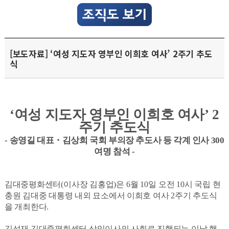
[보도자료] ‘여성 지도자 영부인 이희호 여사’ 2주기 추도
식
‘
여성 지도자 영부인 이희호 여사
’ 2
주기 추도식
-
송영길 대표
・
김상희 국회 부의장 추도사 등 각계 인사
300
여명 참석
-
김대중평화센터
(
이사장 김홍업
)
은
6
월
10
일 오전
10
시 국립 현
충원 김대중 대통령 내외 묘소에서 이희호 여사
2
주기 추도식
을 개최한다
.
김성재 김대중평화센터 상임이사의 사회로 진행되는 이날 행