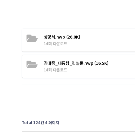
성명서.hwp
(26.0K)
14회 다운로드
김대중_대통령_연설문.hwp
(16.5K)
14회 다운로드
Total 124건
4 페이지