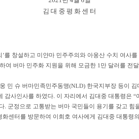
2021
년
4
월
6
일
김 대 중 평 화 센 터
의
’
를 창설하고 미얀마 민주주의와 아웅산 수치 여사를
하여 버마 민주화 지원을 위해 모금한
1
만 달러를 전
웅 민 슈 버마민족민주동맹
(NLD)
한국지부장 등이 김
에 감사인사를 하였다
.
이 자리에서 김대중 대통령은
“
다
.
군정으로 고통받는 버마 국민들이 용기를 갖고 힘
평화센터를 방문하여 이희호 여사에게 김대중 대통령의