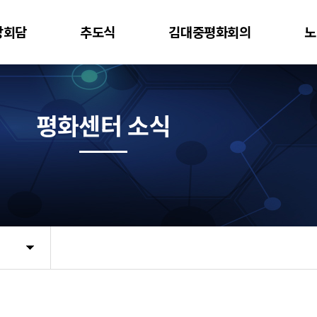
상회담
추도식
김대중평화회의
노
평화센터 소식