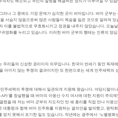
격차도 해소되고 국민의 질병을 해결하는 정치가 이루어질 수 있
그러나 그 중에도 가장 문제가 심각한 곳이 버마입니다
.
버마 군부는
용을 서슴지 않음으로써 많은 사람들이 목숨을 잃은 것으로 알려져 
자 이를 불법적으로 무효화시키고 정권을 내주지 않았습니다
.
오늘날
 부귀영화를 누리고 있습니다
.
이러한 버마 군부의 행태는 인류의 양심
는 우리들의 신성한 권리이자 의무입니다
.
한국이 반세기 동안 독재에
을 아끼지 않는 투쟁의 결과이지만 또 한편으로는 세계 민주세력의 
마 민주세력의 투쟁에 대해서 일관되게 지원해 왔습니다
.
야당시절이나 
-AP)’
를 창설했을 때 버마의 아웅산 수지 여사에 대한 지원이 주의
열렸을 때 저는 버마 군부의 지도자인 탄 쉐 총리를 직접 만나 아웅
국 대통령과 함께 버마 민주화를 지원하는 결의안을 발의했고
,
원탁회
 얻지 못해서 포기한 일도 있습니다
.
작년에는 광주에서
‘
노벨평화