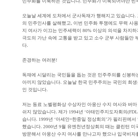
민주화를 이룩하는 것입니다
.
민주화가 이룩되어야만 빈부
오늘날 세계에 도처에서 군사독재가 행해지고 있습니다
.
의 민주인사를 살해했고
,
이번 민주화 투쟁에도 무력 사
지 여사가 이끄는 민주세력이
80%
이상의 의석을 차지하
극도의 가난 속에 고통을 받고 있고 소수 군부 사람들만
다
.
존경하는 여러분
!
독재에 시달리는 국민들을 돕는 것은 민주주의를 신봉하
아끼지 않았습니다
.
오늘날 한국 민주주의는 국민의 희생
인 것입니다
.
저는 동료 노벨평화상 수상자인 아웅산 수지 여사와 버
쉬지 않았습니다
.
제가
1994
년
‘
아태민주지도자회의
(FDL
습니다
. 1999
년
‘
아세안
+
한중일 정상회의
’
가 필리핀에서 
했습니다
. 2000
년
9
월 유엔천년정상회의 때는 클린턴 미
방문해서 아웅산 수지 여사를 만나고자 했으나 입국비자를