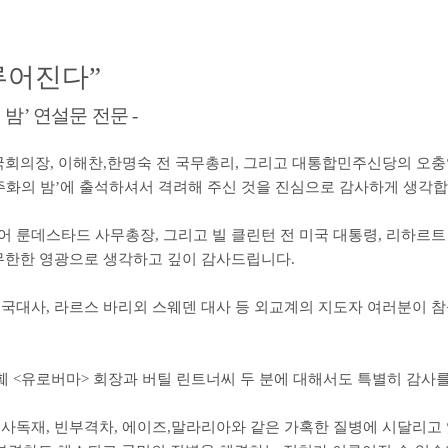
루어진다
”
 밤
’
연설문 전문
-
국회의장
,
이해찬
,
한명숙 전 국무총리
,
그리고 대통합민주신당의 오충
주화의 밤
’
에 출석하셔서 격려해 주신 것을 진심으로 감사하게 생각
이어 룬데스타드 사무총장
,
그리고 빌 클린턴 전 미국 대통령
,
리하르트
 무한한 영광으로 생각하고 깊이 감사드립니다
.
영국대사
,
라르스 바리외 스웨덴 대사 등 외교계의 지도자 여러분이 
양훼
<
유로버마
>
회장과 버틸 린트너씨 두 분에 대해서도 특별히 감사
군사독재
,
빈부격차
,
에이즈
,
말라리아와 같은 가혹한 질병에 시달리고