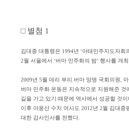
□
별첨
1
김대중 대통령은
1994
년
‘
아태민주지도자회
2
월 서울에서
‘
버마 민주화의 밤
’
행사를 개최
2009
년
5
월 데리 부리 버마 망명 국회의원
,
아
버마 민주화 운동은 지속적으로 지원해준 것
길을 가고 있기 때문에 역사에서 성공할 것이
이후 아웅산 수치 여사도
2012
년
2
월 김대중
대한 감사인사를 전했다
.