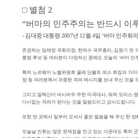
□
별첨
2
“
버마의 민주주의는 반드시 이
-
김대중 대통령
2007
년
12
월
4
일
‘
버마 민주화의
존경하는 임채정 국회의장
,
한덕수 국무총리
,
김원기 전 
통령 후보 등 여러분이 다망하신 중에도 오늘의
‘
버마 민
특히 노르웨이 노벨위원회 올레 단볼트 뫼스 회장과 가
장 등 여러분께서 귀중한 격려 메시지를 보내 주신 것을
그리고 알렉산더 버시바우 주한 미국대사
,
워릭 모리스 
다시없는 격려가 된다는 것을 말씀드리고 감사드립니다
.
또한 먼 곳에서 일부러 오셔서 좋은 말씀을 해 주신 한 
오늘날 인류는 많은 문제점을 안고 있는 가운데도 특히 