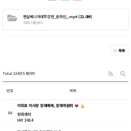
펜실베니아대학강연_온라인_.mp4
(21.0M)
18회 다운로드
목록
Total 124건
5 페이지
번호
제목
이희호 이사장 장례예배, 장례위원회
64
평화센터
Hit 2414