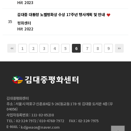
Hit 2023
김대중 대통령 노벨평화상 수상 17주년 행사계획 및 안내
35
평화센터
Hit 2022
1
2
3
4
5
7
8
9
6
김대중평화센터
주소 : 서울시 마포구 신촌로4길 5-26(동교동 178-9) 김대중 도서관 4층 (우
04056)
사업자등록번호 : 111-82-05238
TEL : 02-324-7972 / 010-4768-7972
FAX : 02-324-7975
E-MAIL :
kdjpeace@naver.com