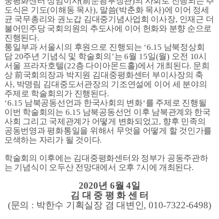
중평화센터 상임이사
(
前
문광부장관
)
의 사회로 진행되는 추
도식은 기도
(
이해동 목사
),
말씀
(
박춘화 목사
)
에 이어 정세
균 국무총리와 권노갑 김대중기념사업회 이사장
,
인재근 더
불어민주당 국회의원의 추도사에 이어 헌화와 분향 순으로
진행된다
.
통일부과 서울시의 후원으로 진행되는
‘6.15
남북정상회
담
20
주년 기념식 및 학술회의
’
는
6
월
15
일
(
월
)
오전
10
시
서울 프라자호텔
(22
층 다이아몬드홀
)
에서 개최된다
.
문희
상
前
국회의장과 박지원 김대중평화센터 부이사장의 축
사
,
박명림 김대중도서관장의 기조연설에 이어 세 분야의
주제로 학술회의가 진행된다
.
‘6.15
남북공동선언과 한국사회의 변화
‘
를 주제로 진행될
이번 학술회의는
6.15
남북공동선언 이후 남북관계와 한국
사회 그리고 국제관계가 어떻게 변화되었고
,
향후 민족의
공동번영과 평화통일을 위해서 무엇을 어떻게 할 것인가를
모색하는 자리가 될 것이다
.
학술회의 이후에는 김대중평화센터와 정부가 공동주관하
는 기념식이 오두산 전망대에서 오후
7
시에 개최된다
.
2020
년
6
월
4
일
김 대 중 평 화 센 터
(
문의
:
박한수 기획실장 겸 대변인
, 010-7322-6498)