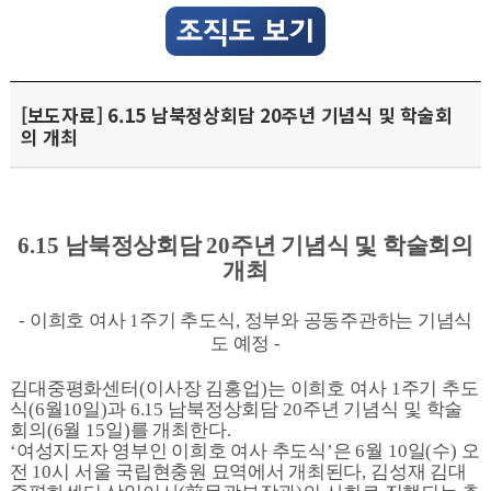
[보도자료] 6.15 남북정상회담 20주년 기념식 및 학술회
의 개최
6.15
남북정상회담
20
주년 기념식 및 학술회의
개최
-
이희호 여사
1
주기 추도식
,
정부와 공동주관하는 기념식
도 예정
-
김대중평화센터
(
이사장 김홍업
)
는 이희호 여사
1
주기 추도
식
(6
월
10
일
)
과
6.15
남북정상회담
20
주년 기념식 및 학술
회의
(6
월
15
일
)
를 개최한다
.
‘
여성지도자 영부인 이희호 여사 추도식
’
은
6
월
10
일
(
수
)
오
전
10
시 서울 국립현충원 묘역에서 개최된다
,
김성재 김대