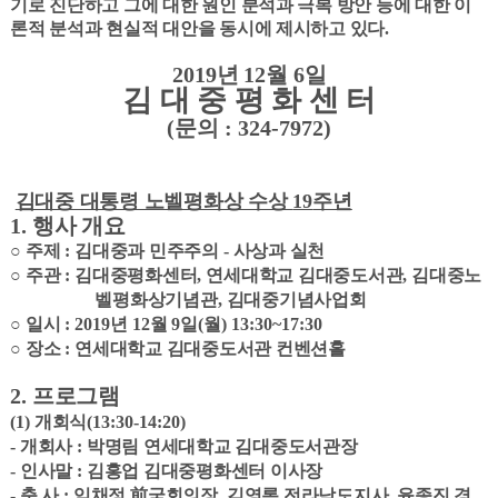
기로 진단하고 그에 대한 원인 분석과 극복 방안 등에 대한 이
론적 분석과 현실적 대안을 동시에 제시하고 있다
.
2019
년
12
월
6
일
김 대 중 평 화 센 터
(
문의
: 324-7972)
김대중 대통령 노벨평화상 수상
19
주년
1.
행사 개요
○
주제
:
김대중과 민주주의
-
사상과 실천
○
주관
:
김대중평화센터
,
연세대학교 김대중도서관
,
김대중노
벨평화상기념관
,
김대중기념사업회
○
일시
: 2019
년
12
월
9
일
(
월
) 13:30~17:30
○
장소
:
연세대학교 김대중도서관 컨벤션홀
2.
프로그램
(1)
개회식
(13:30-14:20)
-
개회사
:
박명림 연세대학교 김대중도서관장
-
인사말
:
김홍업 김대중평화센터 이사장
-
축 사
:
임채정
前
국회의장
,
김영록 전라남도지사
.
윤종진 경