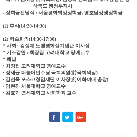
상북도 행정부지사
-
장학금전달식
:
서울평화희망장학금
,
영호남상생장학금
(2)
휴식
(14:20-14:30)
(2)
학술회의
(14:30-17:30)
*
사회
:
김성재 노벨평화상기념관 이사장
*
기조강연
:
최장집 고려대학교 명예교수
*
패널
·
최장집 고려대학교 명예교수
·
정세균 더불어민주당 국회의원
(
前
국회의장
)
·
김선욱 포스코청암재단 이사장
(
前
이화여대 총장
)
·
임현진 서울대학교 명예교수
·
김호기 연세대학교 사회학과 교수