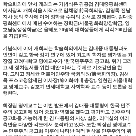
학술회의에 앞서 개최되는 기념식은 김홍업 김대중평화센터
이사장의 개회식을 시작으로 임채정
前
국회의장
,
김영록 전남
지사 등의 축사에 이어 장학금 수여의 순서로 진행된다
.
김대중
평화센터에서 매년 수여하는 장학금
(
서울평화희망장학금
,
영
호남상생장학금
)
은 올해도
20
명의 대학생들에게 각각
200
만원
을 지급한다
.
기념식에 이어 개최되는 학술회의에서는 김대중 대통령과도
인연이 깊고 한국 정치 연구에 있어 최고의 학자로 평가받는 최
장집 고려대학교 명예교수가
‘
한국민주주의 공고화
,
위기 그리
고 새 정치질서를 위한 대안
’
이라는 주제로 기조강연을 한
다
.
그리고 정세균 더불어민주당 국회의원
(
前
국회의장
),
김선
욱 포스코청암재단 이사장
(
前
이화여대 총장
),
임현진 서울대학
교 명예교수
,
김호기 연세대학교 사회학과 교수 등이 토론을 진
행한다
.
최장집 명예교수는 이번 발표에서 김대중 대통령이 한국 민주
주의 공고화에 있어 중요한 역할을 했다고 평가하고 민주주의
공고화를 가능하게 한 김 대통령의 사상
,
실천
,
리더십의 여러
측면을 다양한 각도에서 분석하고 있다
.
또한 최장집 명예교수
는 민주주의 공고화 이후에 나타난 여러 현상을 민주주의의 위