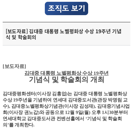
[보도자료] 김대중 대통령 노벨평화상 수상 19주년 기념
식 및 학술회의
[보도자료]
김대중 대통령 노벨평화상 수상
19
주년
기념식 및 학술회의 개최
김대중평화센터
(
이사장 김홍업
)
는 김대중 대통령 노벨평화상
수상
19
주년을 기념하여 연세대 김대중도서관
(
관장 박명림 교
수
),
김대중노벨평화상기념관
(
이사장 김성재
),
김대중기념사업
회
(
이사장 권노갑
)
와 공동으로
12
월
9
일
(
월
)
오후
1
시
30
분부터
연세대학교 김대중도서관 컨벤션홀에서
‘
기념식 및 학술회
의
’
를 개최한다
.