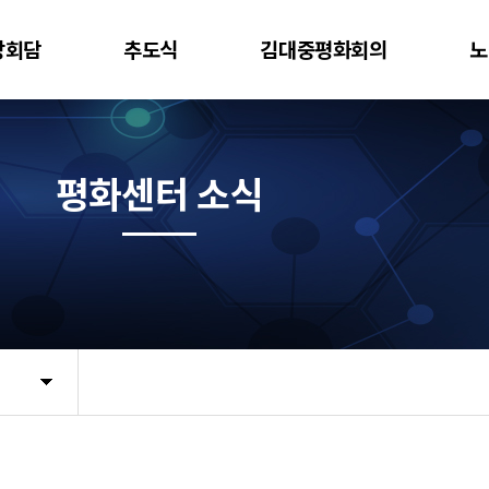
상회담
추도식
김대중평화회의
노
평화센터 소식