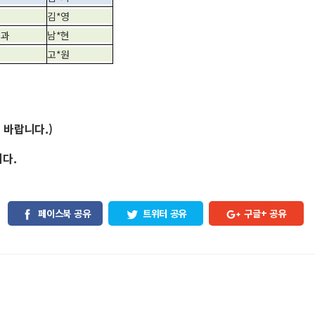
김*영
학과
남*현
고*원
 바랍니다.)
니다.
페이스북 공유
트위터 공유
구글+ 공유