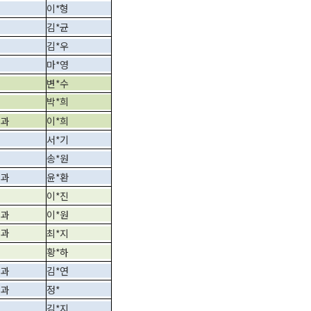
이*형
김*균
김*우
마*영
변*수
박*희
학과
이*희
서*기
송*원
학과
윤*환
이*진
학과
이*원
학과
최*지
황*하
학과
김*연
학과
정*
김*지