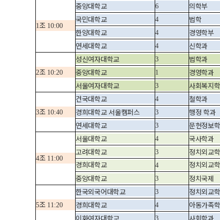
중앙대학교
의학부
6
국민대학교
법학
4
조
1
10:00
한양대학교
경영학부
4
연세대학교
신학과
4
성신여자대학교
법학과
3
조
중앙대학교
경영학과
2
10:20
1
서울여자대학교
사회복지
3
건국대학교
철학과
4
조
경희대학교 서울캠퍼스
행정 학과
3
10:40
3
연세대학교
문헌정보
3
서울대학교
국사학과
4
고려대학교
정치외교
3
조
4
11:00
경희대학교
정치외교
4
중앙대학교
정치국제
3
한국외국어대학교
정치외교
3
조
경희대학교
아동가족
5
11:20
4
이화여자대학교
사회학과
3