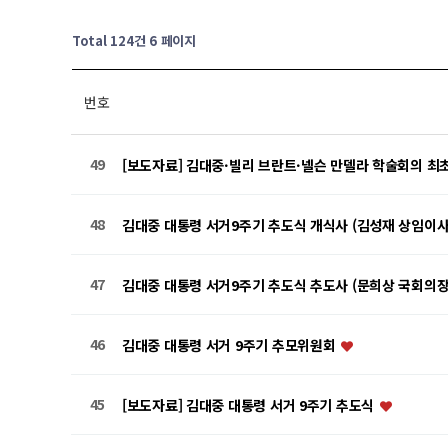
Total 124건
6 페이지
번호
49
[보도자료] 김대중·빌리 브란트·넬슨 만델라 학술회의 최
48
김대중 대통령 서거9주기 추도식 개식사 (김성재 상임이사
47
김대중 대통령 서거9주기 추도식 추도사 (문희상 국회의장
46
김대중 대통령 서거 9주기 추모위원회
45
[보도자료] 김대중 대통령 서거 9주기 추도식