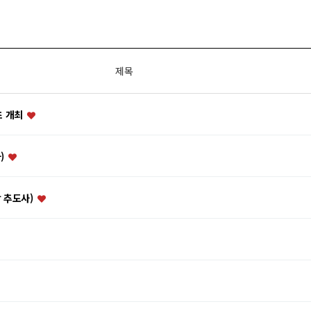
제목
초 개최
)
 추도사)