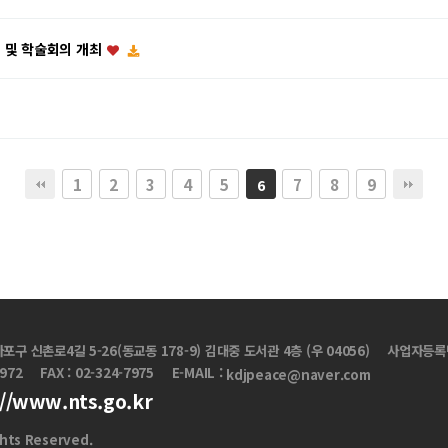
식 및 학술회의 개최
1
2
3
4
5
7
8
9
6
마포구 신촌로4길 5-26(동교동 178-9) 김대중 도서관 4층 (우 04056)
사업자등록번호
7972
FAX : 02-324-7975
E-MAIL :
kdjpeace@naver.com
://www.nts.go.kr
hts Reserved.