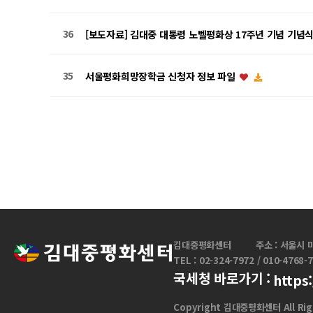
36
[보도자료] 김대중 대통령 노벨평화상 17주년 기념 기념
35
서울평화희망장학금 신청자 정보 파일
음
맨끝
김대중평화센터
주소 : 서울시 
TEL : 02-324-7972 / 010-4768-
국세청 바로가기 :
https
Copyright 김대중평화센터 All Rig