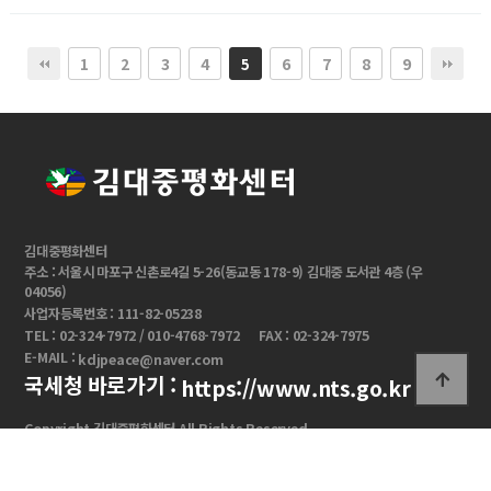
1
2
3
4
6
7
8
9
5
김대중평화센터
주소 : 서울시 마포구 신촌로4길 5-26(동교동 178-9) 김대중 도서관 4층 (우
04056)
사업자등록번호 : 111-82-05238
TEL : 02-324-7972 / 010-4768-7972
FAX : 02-324-7975
E-MAIL :
kdjpeace@naver.com
국세청 바로가기 :
https://www.nts.go.kr
Copyright 김대중평화센터 All Rights Reserved.