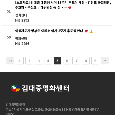
[보도자료] 김대중 대통령 서거 13주기 추도식 개최 - 김진표 국회의장,
주호영・우상호 비대위원장 등 정・…
51
평화센터
Hit 2292
여성지도자 영부인 이희호 여사 3주기 추도식 안내
50
평화센터
Hit 2296
1
2
3
4
6
7
8
9
5
김대중평화센터
주소 : 서울시 마포구 신촌로4길 5-26(동교동 178-9) 김대중 도서관 4층 (우
04056)