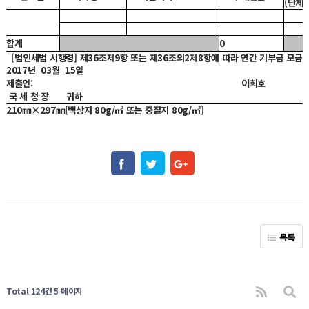
(단체
합계
0
[법인세법 시행령] 제36조제9항 또는 제36조의2제8항에 따라 연간 기부금 모금
2017년
03월
15일
제출인:
이희호
국 세 청 장
귀하
210㎜×297㎜[백상지 80g/㎡ 또는 중질지 80g/㎡]
목록
Total 124건
5 페이지