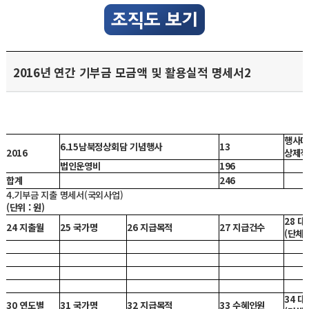
2016년 연간 기부금 모금액 및 활용실적 명세서2
행사대
6.15남북정상회담 기념행사
13
2016
상제작
법인운영비
196
합계
246
4.기부금 지출 명세서(국외사업)
(단위 : 원)
28 
24 지출월
25 국가명
26 지급목적
27 지급건수
(단체
34 
30 연도별
31 국가명
32 지급목적
33 수혜인원