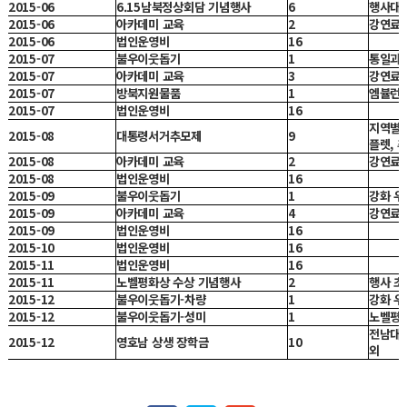
2015-06
6.15남북정상회담 기념행사
6
행사대관
2015-06
아카데미 교육
2
강연료
2015-06
법인운영비
16
2015-07
불우이웃돕기
1
통일과
2015-07
아카데미 교육
3
강연료
2015-07
방북지원물품
1
엠뷸런
2015-07
법인운영비
16
지역별행
2015-08
대통령서거추모제
9
플렛, 
2015-08
아카데미 교육
2
강연료
2015-08
법인운영비
16
2015-09
불우이웃돕기
1
강화 
2015-09
아카데미 교육
4
강연료
2015-09
법인운영비
16
2015-10
법인운영비
16
2015-11
법인운영비
16
2015-11
노벨평화상 수상 기념행사
2
행사 초
2015-12
불우이웃돕기-차량
1
강화 
2015-12
불우이웃돕기-성미
1
노벨평
전남대,
2015-12
영호남 상생 장학금
10
외