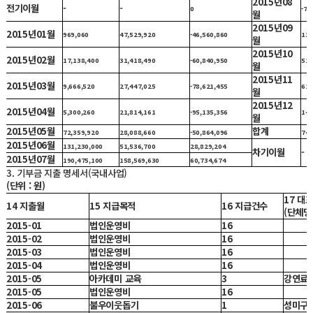
2015년08
전기이월
-
-
0
-75
월
2015년09
2015년01월
969,060
47,529,920
-46,560,860
132
월
2015년10
2015년02월
17,138,400
31,418,490
-60,840,950
52,
월
2015년11
2015년03월
9,666,520
27,447,025
-78,621,455
62,
월
2015년12
2015년04월
5,300,260
21,814,161
-95,135,356
145
월
2015년05월
합계
72,359,920
28,088,660
-50,864,096
744
2015년06월
131,230,000
51,536,700
28,829,204
차기이월
-
2015년07월
190,475,100
158,569,630
60,734,674
3. 기부금 지출 명세서(국내사업)
(단위 : 원)
17 대
14 지출월
15 지급목적
16 지급건수
(단체명
2015-01
법인운영비
16
2015-02
법인운영비
16
2015-03
법인운영비
16
2015-04
법인운영비
16
2015-05
아카데미 교육
3
강연료
2015-05
법인운영비
16
2015-06
불우이웃돕기
1
성미구