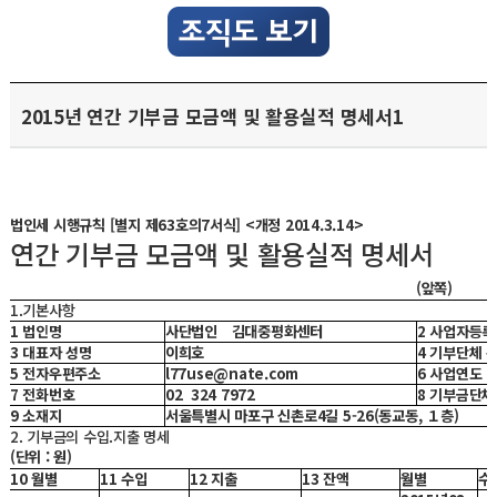
2015년 연간 기부금 모금액 및 활용실적 명세서1
법인세 시행규칙 [별지 제63호의7서식] <개정 2014.3.14>
연간 기부금 모금액 및 활용실적 명세서
(앞쪽)
1.기본사항
1 법인명
사단법인 김대중평화센터
2 사업자등록
3 대표자 성명
이희호
4 기부단체 
5 전자우편주소
l77use@nate.com
6 사업연도
7 전화번호
02
324 7972
8 기부금단체
9 소재지
서울특별시 마포구 신촌로4길 5-26(동교동, １층)
2. 기부금의 수입.지출 명세
(단위 : 원)
10 월별
11 수입
12 지출
13 잔액
월별
수