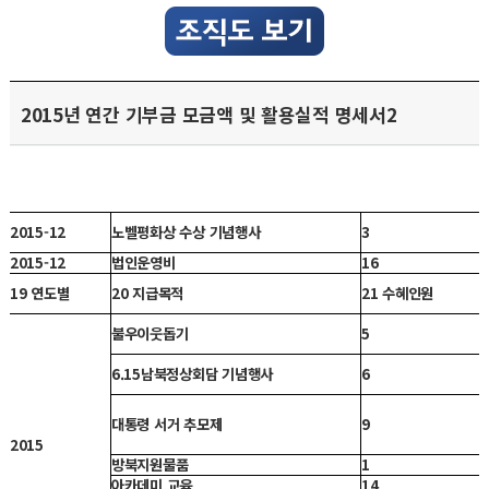
2015년 연간 기부금 모금액 및 활용실적 명세서2
2015-12
노벨평화상 수상 기념행사
3
2015-12
법인운영비
16
19 연도별
20 지급목적
21 수혜인원
불우이웃돕기
5
6.15남북정상회담 기념행사
6
대통령 서거 추모제
9
2015
방북지원물품
1
아카데미 교육
14