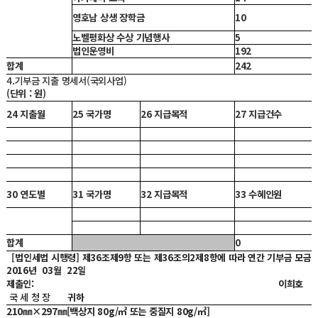
영호남 상생 장학금
10
노벨평화상 수상 기념행사
5
법인운영비
192
합계
242
4.기부금 지출 명세서(국외사업)
(단위 : 원)
24 지출월
25 국가명
26 지급목적
27 지급건수
30 연도별
31 국가명
32 지급목적
33 수혜인원
합계
0
[법인세법 시행령] 제36조제9항 또는 제36조의2제8항에 따라 연간 기부금 모금
2016년
03월
22일
제출인:
이희호
국 세 청 장
귀하
210㎜×297㎜[백상지 80g/㎡ 또는 중질지 80g/㎡]