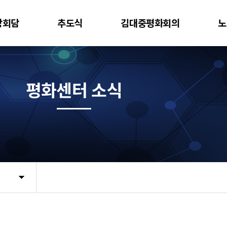
상회담
추도식
김대중평화회의
노
평화센터 소식