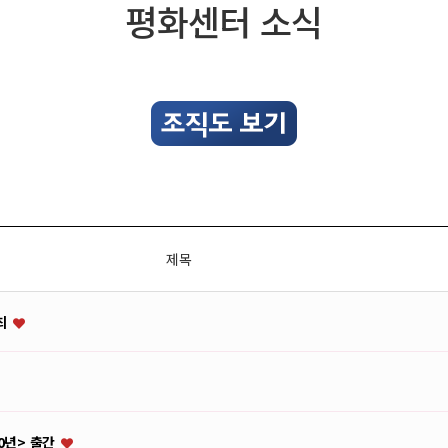
평화센터 소식
제목
개최
0년> 출간