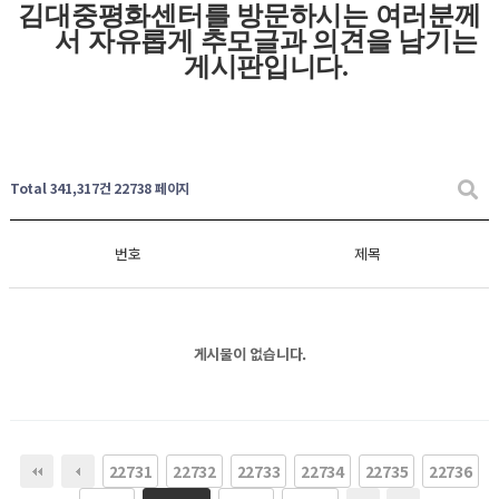
김대중평화센터를 방문하시는 여러분께
서 자유롭게
추모글과
의견을 남기는
게시판입니다
.
Total 341,317건
22738 페이지
번호
제목
게시물이 없습니다.
22731
22732
22733
22734
22735
22736