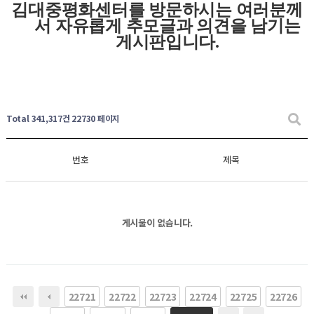
김대중평화센터를 방문하시는 여러분께
서 자유롭게
추모글과
의견을 남기는
게시판입니다
.
Total 341,317건
22730 페이지
번호
제목
게시물이 없습니다.
22721
22722
22723
22724
22725
22726