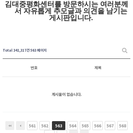
김대중평화센터를 방문하시는 여러분께
서 자유롭게
추모글과
의견을 남기는
게시판입니다
.
Total 341,317건
563 페이지
번호
제목
게시물이 없습니다.
561
562
564
565
566
567
568
563