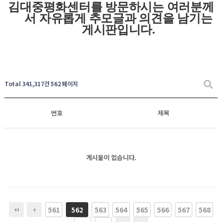
김대중평화센터를 방문하시는 여러분께
서 자유롭게
추모글과
의견을 남기는
게시판입니다
.
Total 341,317건
562 페이지
번호
제목
게시물이 없습니다.
561
563
564
565
566
567
568
562