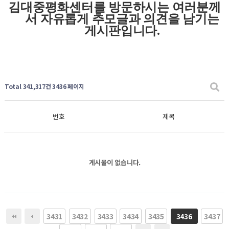
김대중평화센터를 방문하시는 여러분께
서 자유롭게
추모글과
의견을 남기는
게시판입니다
.
Total 341,317건
3436 페이지
번호
제목
게시물이 없습니다.
3431
3432
3433
3434
3435
3437
3436