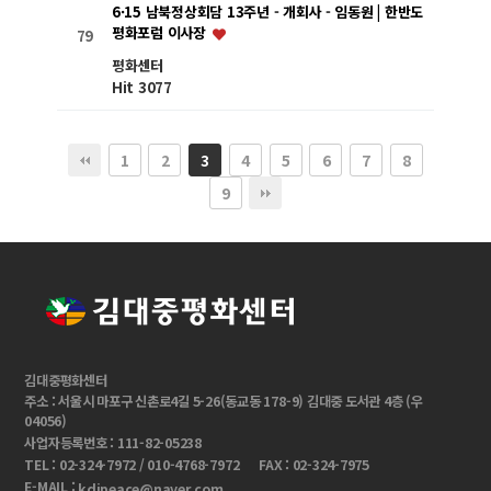
6·15 남북정상회담 13주년 - 개회사 - 임동원 | 한반도
평화포럼 이사장
79
평화센터
Hit 3077
1
2
4
5
6
7
8
3
9
김대중평화센터
주소 : 서울시 마포구 신촌로4길 5-26(동교동 178-9) 김대중 도서관 4층 (우
04056)
사업자등록번호 : 111-82-05238
TEL : 02-324-7972 / 010-4768-7972
FAX : 02-324-7975
E-MAIL :
kdjpeace@naver.com