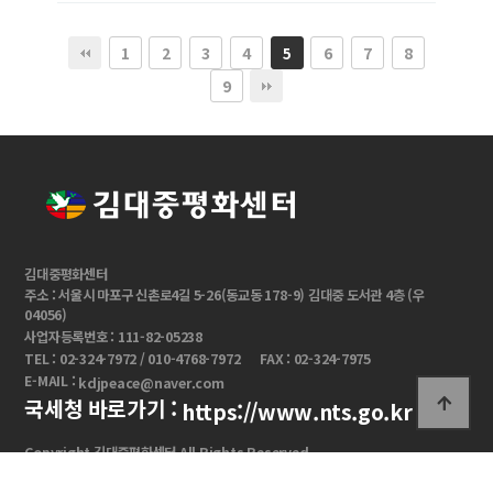
1
2
3
4
6
7
8
5
9
김대중평화센터
주소 : 서울시 마포구 신촌로4길 5-26(동교동 178-9) 김대중 도서관 4층 (우
04056)
사업자등록번호 : 111-82-05238
TEL : 02-324-7972 / 010-4768-7972
FAX : 02-324-7975
E-MAIL :
kdjpeace@naver.com
국세청 바로가기 :
https://www.nts.go.kr
Copyright 김대중평화센터 All Rights Reserved.