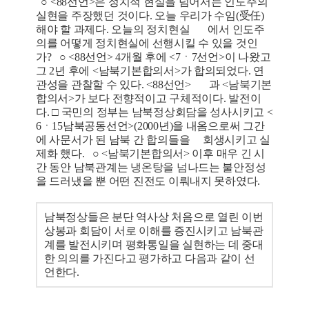
○ <88선언>은 정치적 현실을 넘어서는 인도주의
실현을 주장했던 것이다. 오늘 우리가 수임(受任)
해야 할 과제다. 오늘의 정치현실 에서 인도주
의를 어떻게 정치현실에 선행시킬 수 있을 것인
가? ○ <88선언> 4개월 후에 <7ㆍ7선언>이 나왔고
그 2년 후에 <남북기본합의서>가 합의되었다. 연
관성을 관찰할 수 있다. <88선언> 과 <남북기본
합의서>가 보다 전향적이고 구체적이다. 발전이
다. □ 국민의 정부는 남북정상회담을 성사시키고 <
6ㆍ15남북공동선언>(2000년)을 내옴으로써 그간
에 사문서가 된 남북 간 합의들을 회생시키고 실
제화 했다. ○ <남북기본합의서> 이후 매우 긴 시
간 동안 남북관계는 냉온탕을 넘나드는 불안정성
을 드러냈을 뿐 어떤 진전도 이뤄내지 못하였다.
남북정상들은 분단 역사상 처음으로 열린 이번
상봉과 회담이 서로 이해를 증진시키고 남북관
계를 발전시키며 평화통일을 실현하는 데 중대
한 의의를 가진다고 평가하고 다음과 같이 선
언한다.