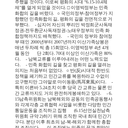
주했을 것이다. 이로써 평화의 시대 “6.15-10.4체
제”를 열게 되었을 것이다. □ 이명박정부는 민족
화합의 길을 버렸다. ○ 국민의정부-참여정부가 지
향했던 민족화합의 길, 평화의 길을 전면적으로 거
부했다. - 심지어 자신의 뿌리인 박정희군사독재
정권-전두환군사독재정권-노태우정부의 민족 화
합정책까지도 배척했다. - 국민의 정부와 참여정
부 때인 2000년부터 2007년까지 이산가족상봉은
매년 두차례 씩 총 15회였다. 이명박정부 4년 4개
월 동안 단 2회다. 70대 이상인 이산가족은 80%
다. - 남북교류를 이루어내려는 어떤 노력도없
다. - 민족 화합의 길을 찾고 평화의 길을 열려는
의지는 처음부터 없었다. ○ 반(反)시대적 한반도
정책을 폐기하고 민간교류를 복원하라고 수없이
요구했지만 그야말로 마이동풍(馬耳東風)이다. -
특히 이른바 5.24조치 이후 당국 간 교류는 물론 민
간 교류까지도 거의 완전하게봉쇄하고 있다. - 6.
15남측위원회는 남북해외와 공동의 민족공동행사
와 각계각층 교류협력 사업을 비롯한 다양한 민간
통일운동을 조직하고 집행 (6.15선언실천남측
위원회 규약 2)하기 위해 조직한 국내 최대 민간기
구다. 분단 이후 최초의 남-북-해외가 함께한 총합
적 조직이다. 이 조직에는 민족의 꿈과 희망이