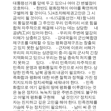
대통령선거를 앞에 두고 있으나 여야 간 변별점이
모호하다. - 한반도 평화정책이 여야를 확연하게
구별하게 할 것이다. 5.24조치해제권고안은 그 시
금석이 될 것이다. ○ <6.15공동선언> 제1항 나라
의 통일문제를 그 주인인 우리 민족끼리 서로 힘을
합쳐 자주적으로 해결해 나가는 데는 상당한 내
공(內工)이 있어야 한다. - 우리의 주변에 열강의
이해가 상충하고 있다. - 강대국들의 군산복합경
제구조를 대체할 수 있는 평화경제구조는 창출되
고 있지 못한 실정이다. - 근자에 이르러 서해가
우리의 의지와는 상관없이 중-미-일의 군사적 긴장
지역화되고 있으나 우리는 현실 종속적 처지를 면
치 못하고 있다. - 우리 민족끼리 자주적으로
민족의 운명과 평화통일의 주인으로 서야 한다. 상
당한 민족적, 남북 공동의 내공이 필요하다. ○ 민
족화합과 평화에 대한 바른 철학과 정책을 가진 정
치지도자와 정치세력을 세워내야 한다. - 민족
화합으로 여기 갈등의 땅에 평화를 이루겠다는 것
은 높은 정치다. 녹녹치 않은 주변조건에도 불구하
고 어떻게 평화를 구현해 낼 것인가? 정치지도
자는 진지하고 깊은 고민을 해야 한다. 민족전체를
가슴에 두는 정치인이 필요하다. - 남이 써 준 연