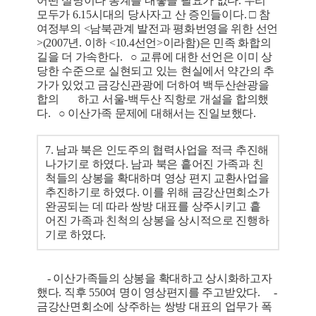
어떤 설명이나 통계를 내놓을 필요가 없다. 우리
모두가 6.15시대의 당사자고 산 증인들이다. □ 참
여정부의 <남북관계 발전과 평화번영을 위한 선언
>(2007년. 이하 <10.4선언>이라함)은 민족 화합의
길을 더 가속한다. ○ 교류에 대한 선언은 이미 상
당한 수준으로 실현되고 있는 현실에서 약간의 추
가가 있었고 금강신관광에 더하여 백두산솬광을
합의 하고 서울-백두산 직항로 개설을 합의했
다. ○ 이산가족 문제에 대해서는 진일보했다.
7. 남과 북은 인도주의 협력사업을 적극 추진해
나가기로 하였다. 남과 북은 흩어진 가족과 친
척들의 상봉을 확대하며 영상 편지 교환사업을
추진하기로 하였다. 이를 위해 금강산면회소가
완공되는 데 따라 쌍방 대표를 상주시키고 흩
어진 가족과 친척의 상봉을 상시적으로 진행하
기로 하였다.
- 이산가족들의 상봉을 확대하고 상시화하고자
했다. 직후 550여 명이 영상편지를 주고받았다. -
금강산면회소에 상주하는 쌍방 대표의 업무가 폭