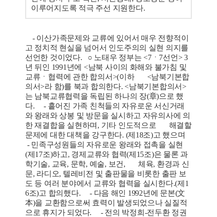
이루어지도록 적극 주선 지원한다.
- 이산가족문제와 교류에 있어서 매우 전향적이
고 정치적 현실을 넘어서 인도주의의 실현 의지를
선언한 것이었다. ○ 노태우 정부는 <7ㆍ7선언> 3
년 뒤인 1991년에 <남북 사이의 화해와 불가침 및
교류ㆍ협력에 관한 합의서>(이하 <남북기본합
의서>라 함)를 북과 합의한다. <남북기본합의서>
는 남북교류협력을 독립된 하나의 장(章)으로 했
다. - 흩어진 가족 친척들의 자유로운 서신거래
와 왕래와 상봉 및 방문을 실시하고 자유의사에 의
한 재결합을 실현하며, 기타 인도적으로 해결할
문제에 대한 대책을 강구한다. (제18조)고 했으며
- 민족구성원들의 자유로운 왕래와 접촉을 실현
(제17조)하고, 경제교류와 협력(제15조)은 물론 과
학기술, 교육, 문학, 예술, 보건, 체육, 환경과 신
문, 라디오, 텔레비전 및 출판물을 비롯한 출판 보
도 등 여러 분야에서 교류와 협력을 실시한다.(제1
6조)고 합의했다. - 다음 해인 1992년에 문본(文
本)을 교환함으로써 효력이 발생되었으나 실질적
으로 휴지가 되었다. - 전의 박정희-전두환 정권