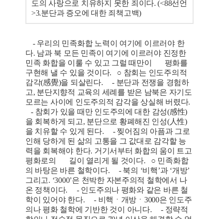
도의 사랑으로 치유하지 못한 죄이다. (<88선언
>3.분단과 증오에 대한 죄책고백)
- 우리의 민족화합 노력이 여기에 이르러야 한
다. 남과 북 모든 민족이 여기에 이르러야 진정한
민족 화합을 이룰 수 있고 그럴 때만이 평화를
구현해 낼 수 있을 것이다. ○ 참회는 인도주의적
감각(感覺)을 되살린다. - 분단과 전쟁을 경험하
고, 분단지향적 교육의 세례를 받은 남북은 자기도
모르는 사이에 인도주의적 감각을 상실해 버렸다.
- 참회가 있을 때만 인도주의에 대한 감성(感性)
을 회복하게 되고, 분단으로 황폐해진 인성(人性)
을 치유할 수 있게 된다. - 찢어짐의 아픔과 그로
인해 당하게 된 삶의 고통을 그 값대로 감각할 능
력을 회복해야 한다. 거기서부터 화합의 움이 트고
평화로의 길이 열리게 될 것이다. ○ 민족화합
의 바탕은 바른 철학이다. - 북의 ‘비핵’과 ‘개방’
그리고. ‘3000’은 천박한 자본주의적 철학에서 나
온 정책이다. - 인도주의나 평화와 같은 바른 철
학이 있어야 한다. - 비핵ㆍ개방ㆍ3000은 인도주
의나 평화 철학에 기반한 것이 아니다. - 정략적