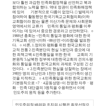
보다 훨씬 과감한 민족화합정책을 선언하고 북과
합의하는 노력을 했다. 역대 정권이 민족화해정책
에 있어 기본적으로 다름이 없었다. □ 발제자가
참여하여 활동했던 한국기독교교회협의회(이하
교회협이라 함)는 물론 이산가족 문제와 사회문화
영역에서의 교류가 민족의 통일과 평화를 이루
어가는 데 있어서 중요한 경로라고 선언하였다. ○
1988년 총회는 <민족의 통일과 평화에 대한 한국
기독교회 선언>(이하 <88선언>이라함)을 발표한
다. ○ 서론, 1.정의와 평화를 위한 한국교회의 선
교적 전통 2.민족분단의 현실 3.분단과 증오에 대
한 죄책고백 4.민족통일을 위한 한국 교회의 기
본원칙 5.남북한 정부에 대한한국교회의 건의 6.평
화와 통일을 위한 한국교회의 과제로 구성된 긴 선
언이다. ○ 2.민족분단의 현실을 성찰하는 장에서
3백만 명의 피난민과 1천만 명의 이산가족이 생긴
것을 지적하고. ○ 4.민족통일을 위한 한국교회의
기본원칙으로 <7ㆍ4공동성명>이 천명한 자주ㆍ평
화ㆍ민족 대단결의 3원칙을 수용하면서 이에
인도주의 원칙 등을 추가한다.
인도주의적 배려와 조치의 시행은 최우선적으