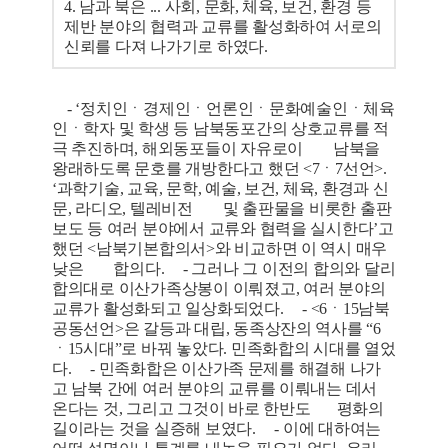
4. 남과 북은 ... 사회, 문화, 체육, 보건, 환경 등
제반 분야의 협력과 교류를 활성화하여 서로의
신뢰를 다져 나가기로 하였다.
- ‘정치인ㆍ경제인ㆍ언론인ㆍ문화예술인ㆍ체육
인ㆍ학자 및 학생 등 남북동포간의 상호교류를 적
극 추진하며, 해외동포들이 자유로이 남북을
왕래하도록 문호를 개방한다고 했던 <7ㆍ7선언>.
‘과학기술, 교육, 문학, 예술, 보건, 체육, 환경과 신
문, 라디오, 텔레비전 및 출판물을 비롯한 출판
보도 등 여러 분야에서 교류와 협력을 실시한다’고
했던 <남북기본합의서>와 비교하면 이 역시 매우
낮은 합의다. - 그러나 그 이전의 합의와 달리
합의대로 이산가족상봉이 이뤄졌고, 여러 분야의
교류가 활성화되고 일상화되었다. - <6ㆍ15남북
공동선언>은 갈등과 대립, 동족상잔의 역사를 “6
ㆍ15시대”로 바꿔 놓았다. 민족화합의 시대를 열었
다. - 민족화합은 이산가족 문제를 해결해 나가
고 남북 간에 여러 분야의 교류를 이뤄내는 데서
온다는 것, 그리고 그것이 바로 한반도 평화의
길이라는 것을 실증해 보였다. - 이에 대하여는