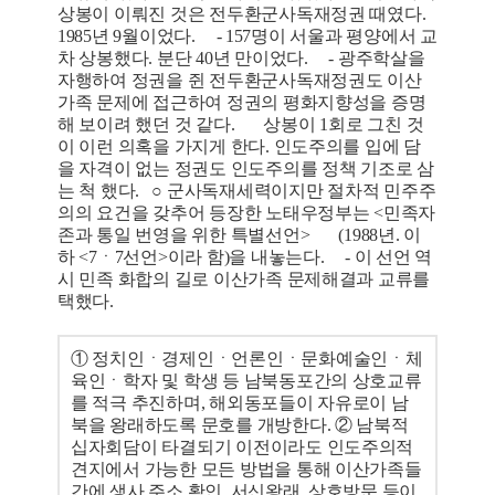
상봉이 이뤄진 것은 전두환군사독재정권 때였다.
1985년 9월이었다. - 157명이 서울과 평양에서 교
차 상봉했다. 분단 40년 만이었다. - 광주학살을
자행하여 정권을 쥔 전두환군사독재정권도 이산
가족 문제에 접근하여 정권의 평화지향성을 증명
해 보이려 했던 것 같다. 상봉이 1회로 그친 것
이 이런 의혹을 가지게 한다. 인도주의를 입에 담
을 자격이 없는 정권도 인도주의를 정책 기조로 삼
는 척 했다. ○ 군사독재세력이지만 절차적 민주주
의의 요건을 갖추어 등장한 노태우정부는 <민족자
존과 통일 번영을 위한 특별선언> (1988년. 이
하 <7ㆍ7선언>이라 함)을 내놓는다. - 이 선언 역
시 민족 화합의 길로 이산가족 문제해결과 교류를
택했다.
① 정치인ㆍ경제인ㆍ언론인ㆍ문화예술인ㆍ체
육인ㆍ학자 및 학생 등 남북동포간의 상호교류
를 적극 추진하며, 해외동포들이 자유로이 남
북을 왕래하도록 문호를 개방한다. ② 남북적
십자회담이 타결되기 이전이라도 인도주의적
견지에서 가능한 모든 방법을 통해 이산가족들
간에 생사 주소 확인, 서신왕래, 상호방문 등이