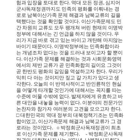
험과 입장을 토대로 한다. 역대 모든 정권, 심지어
군사독재정권까지도 민족의 평화를 이뤄내는 경
로로 남북이산가족 문제 해결과 남북교류의 길을
택했다는 것을 확인할 것이다. 이산가족문제도 민
간 차원의 교류도 모두 팽개쳐 버린 현재의 이명박
정부에 대해서는 긴 언급을 하지 않을 것이다. 우
리가 지금 바로 겪고 있는 바이고 개탄해 마지않는
바이기 때문이다. 이명박정부에는 민족화합이라
는 개념조차 없다는 것을 드러내 보이고자 할 뿐이
다. 이산가족 문제를 해결하는 것과 사회문화영역
에서의 제반 교류가 곧 민족화합의 길이요 그것이
곧 한반도 평화의 길임을 역설하고자 한다. 우리가
익히 다 아는 것이지만 짚고 갈 가치가 있다고 생
각한다. 오늘의 이 반역사적이고 반인륜적인 현실
을 어떻게 타개할 것인가에 대해서는 꼭지를 따는
수준에 머물 수밖에 없다. 발제자에게 유효하고 바
른 대안을 내놓을 능력이 없다. 이분야의 전문가인
논찬자와 참가자 여러분의 고견을 모으고자 한다.
□ 대한민국의 역대 정부의 대북정책기조는 민족화
합이었고, 이산가족문제 해결과 남북교류가 그 경
로라는 것이었다. ○ 박정희군사독재정권이 최초
로 이산가족 문제를 제기했다. - 박정희군사독재