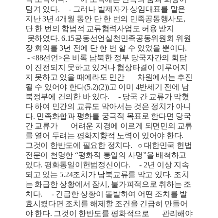
담겨 있다. - 그러나 발제자가 상임대표를 맡은
지난 3년 4개월 동안 단 한 번의 민족공동행사도,
단 한 번의 합법적 교류협력사업도 허용 받지
못하였다. 6.15공동선언실천민족공동위원회 위원
장 회의를 3년 전에 단 한 번 할 수 있었을 뿐이다.
- <88선언>은 비록 남북한 정부 당국자간의 회담
이 진전되지 못하고 있거나 협상타결이 이루어지
지 못하고 있을 때에라도 민간 차원에서는 추진
될 수 있어야 한다(5.2)(2))고 이미 4반세기 전에 남
북정부에 건의한 바 있다. - 당국 간 교류가 막혔
다 하여 민간의 교류도 막아서는 것은 정치가 아니
다. 민족화합과 평화를 궁극적 목표로 한다면 당국
간 교류가 어려운 지경에 이르게 되면민의 교류
를 열어 두려는 평화지향적 노력이 있어야 한다.
그것이 한반도에 필요한 정치다. ○ 대한민국 헌법
전문이 천명한 “평화적 통일의 사명”을 배척하고
있다. 평화통일이헌법정신이다. - 2년 이상 지속
되고 있는 5.24조치가 남북교류를 막고 있다. 조치
는 화급한 상황에서 잠시, 불가피적으로 취하는 조
치다. - 긴급한 상황이 돌발하여 어떤 조치를 발
효시켰다면 조치를 해제할 조건을 긴급히 만들어
야 한다. 그것이 한반도를 평화적으로 관리해야