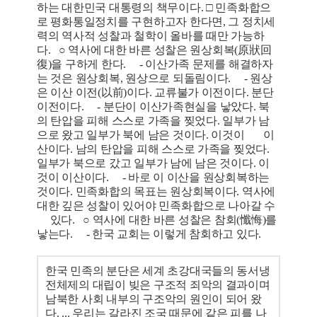
하는 대한민국 대통령의 책무이다. □ 민족화합으
로 평화통일정치를 구현하고자 한다면, 그 정치세
력의 역사적 성찰과 철학이 올바를 때만 가능하
다. ○ 역사에 대한 바른 성찰은 원상회복(原狀回
復)을 구하게 한다. - 이산가족 문제를 해결하자
는 것은 원상회복, 원상으로 되돌림이다. - 원상
은 이산 이전(以前)이다. 교류불가 이전이다. 분단
이전이다. - 분단이 이산가족현실을 낳았다. 북
의 탄압을 피해 스스로 가족을 찢었다. 일부가 남
으로 왔고 일부가 북에 남은 것이다. 이것이 이
산이다. 남의 탄압을 피해 스스로 가족을 찢었다.
일부가 북으로 갔고 일부가 남에 남은 것이다. 이
것이 이산이다. - 바로 이 이산을 원상회복하는
것이다. 민족화합의 목표는 원상회복이다. 역사에
대한 깊은 성찰이 있어야 민족화합으로 나아갈 수
있다. ○ 역사에 대한 바른 성찰은 참회(懺悔)를
낳는다. - 한국 교회는 이렇게 참회하고 있다.
한국 민족의 분단은 세계 초강대국들의 동서냉
전체제의 대립이 빚은 구조적 죄악의 결과이며
남북한 사회 내부의 구조악의 원인이 되어 왔
다. ... 우리는 갈라진 조국 때문에 같은 피를 나