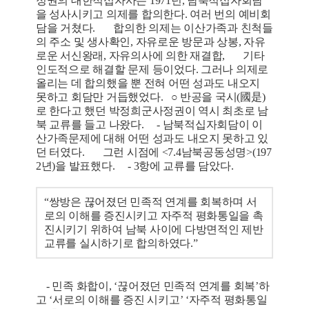
정권의 대한적십자사는 1971년, 남북적십자회담
을 성사시키고 의제를 합의한다. 여러 번의 예비회
담을 거쳤다. 합의한 의제는 이산가족과 친척들
의 주소 및 생사확인, 자유로운 방문과 상봉, 자유
로운 서신왕래, 자유의사에 의한 재결합, 기타
인도적으로 해결할 문제 등이었다. 그러나 의제로
올리는 데 합의했을 뿐 전혀 어떤 성과도 내오지
못하고 회담만 거듭했었다. ○ 반공을 국시(國是)
로 한다고 했던 박정희군사정권이 역시 최초로 남
북 교류를 들고 나왔다. - 남북적십자회담이 이
산가족문제에 대해 어떤 성과도 내오지 못하고 있
던 터였다. 그런 시점에 <7.4남북공동성명>(197
2년)을 발표했다. - 3항에 교류를 담았다.
“쌍방은 끊어졌던 민족적 연계를 회복하며 서
로의 이해를 증진시키고 자주적 평화통일을 촉
진시키기 위하여 남북 사이에 다방면적인 제반
교류를 실시하기로 합의하였다.”
- 민족 화합이, ‘끊어졌던 민족적 연계를 회복’하
고 ‘서로의 이해를 증진 시키고’ ‘자주적 평화통일