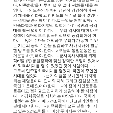
합의나 전술적 몸짓으로 70년 이산을 해결할 수 없
다. 민족화합을 이루어 낼 수 없다. 평화를 내올 수
없다. - 인도주의가 아닌 냉전적 강경정책이 북
의 체제를 강화했고 한반도를 위기로 쓸어 넣었다
는 경험을 중시해야 한다. □ 무엇을 해야 할까? ○
민족화합과 평화지향적 철학에 대한 국민의 공감
대를 훨씬 넓혀야 한다. - 우리 역사에 대한 바른
성찰이 집단적으로 범국민적으로 공감되어야 한
다. - 많은 수단을 개발하고 우리가 가동할 수 있
는 기존의 공적 수단을 점검하고 재배치하여 활옹
할 방도를 찾아야 한다. ○ 오늘의 통일운동은 선
거운동 하듯 해야 한다. - 군사독재시대의 위계
적(僞計的) 통일정책에 맞선 강력한 투쟁이 있어서
6.15-10.4시대를 열 수 있었던 것이 사실이다. -
그로써 민주공화국시대를 열었다. 국민이 주인인
시대를 열었다. - 선거의 철을 보내면서 가지게
되는 깨달음이다. 인내와 지혜 그리고 진실성으로
국민 가운데 있어야 한다. - 이 점이 시민운동은
물론이고 정치권도 진지하게 성찰해야 할 지점이
다. ○ 평화통일을 지향하는 야당은 19대 국회가
개원하는 첫머리에 5.24조치해제권고결의안을 의
결해 내야 한다. - 민족화합의 모든 길을 막아서
고 있는 5.24조치를 더 이상 두어서는 안 된다. -