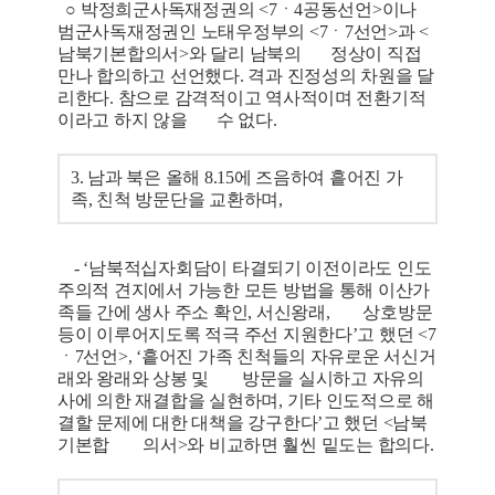
○ 박정희군사독재정권의 <7ㆍ4공동선언>이나
범군사독재정권인 노태우정부의 <7ㆍ7선언>과 <
남북기본합의서>와 달리 남북의 정상이 직접
만나 합의하고 선언했다. 격과 진정성의 차원을 달
리한다. 참으로 감격적이고 역사적이며 전환기적
이라고 하지 않을 수 없다.
3. 남과 북은 올해 8.15에 즈음하여 흩어진 가
족, 친척 방문단을 교환하며,
- ‘남북적십자회담이 타결되기 이전이라도 인도
주의적 견지에서 가능한 모든 방법을 통해 이산가
족들 간에 생사 주소 확인, 서신왕래, 상호방문
등이 이루어지도록 적극 주선 지원한다’고 했던 <7
ㆍ7선언>, ‘흩어진 가족 친척들의 자유로운 서신거
래와 왕래와 상봉 및 방문을 실시하고 자유의
사에 의한 재결합을 실현하며, 기타 인도적으로 해
결할 문제에 대한 대책을 강구한다’고 했던 <남북
기본합 의서>와 비교하면 훨씬 밑도는 합의다.