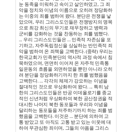
눈 동족을 미워하고 속이고 살인하였고, 그 죄
악을 정치와 이념의 이름으로 오히려 정당화하
는 이중의 죄를 범하여 왔다. 분단은 전쟁을 낳
았으며, 우리 그리스도인들은 전쟁방지의 명목
으로 최강 최신의 무기로 재무장하고 병력과
군비를 강화하는 것을 찬동하는 죄를 범했다.
... 우리 그리스도인들은 ... 민족적 자존심을 포
기하고, 자주독립정신을 상실하는 반민족적 죄
악을 범하여 온 죄책을 고백한다. (중략) 우리는
한국교회가 민족분단의 역사적 과정 속에서 침
묵하였으며, 면면히 이어져 온 자주적 민족통
일운동의 흐름을 외면하였을 뿐만 아니라 오히
려 분단을 정당화하기까지 한 죄를 범했음을
고백한다. ... 각각의 체제가 강요하는 이념을
절대적인 것으로 우상화하여 왔다. ... 특히 남
한의 그리스도인들은 반공 이데올로기를 종교
적인 신년처럼 우상화하여 북한 공산정권을 적
대시한 나머지 북한 동포들과 우리와 이념을
달리하는 동포들을 저주하기까지 하는 죄를 범
했음을 고백한다. 이것은 ... 분단에 의하여 고
통 받았고 또 아직도 고통 받고 있는 이웃에 대
하여 무관심한 죄이며, 그들의 아픔을 그리스