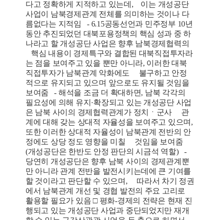
다고 정확하게 지적하고 있는데, 이는 개성공단
사업이 남북경제관계 전체를 의미하는 것이나 다
름없다는 지적임 - 6.15공동선언과 민주정부 10년
동안 추진되었던 대북포용정책의 핵심 성과 중 하
나라고 할 개성공단 사업은 향후 남북경제협력의
핵심 내용이 경제특구와 결합된 대북직접투자라
는 점을 보여주고 있을 뿐만 아니라, 이러한 대북
직접투자가 남북관계 악화에도 불구하고 안정
적으로 유지되고 있으며 앞으로도 유지될 것임을
보여줌 - 해석을 조금 더 확대하면, 남북 각각의
필요성에 의해 유지·확장되고 있는 개성공단 사업
은 남북 사이의 경제협력관계가 정치ㆍ군사 관
계에 대해 갖는 상대적 자율성을 보여주고 있으며,
또한 이러한 상대적 자율성이 남북관계 전반의 안
정에도 상당 정도 영향을 미칠 것임을 보여줌
(개성공단은 한반도 안정 판단의 시금석 역할) -
당연히 개성공단은 향후 남북 사이의 경제관계뿐
만 아니라 관계 전반을 발전시키는데에 큰 기여를
할 것이라고 판단할 수 있으며, 따라서 차기 정권
에서 남북관계 개선 및 경협 발전의 주요 고리로
활용할 필요가 있음 □ 평화-경제의 전략은 현재 진
행되고 있는 개성공단 사업과 중단되었지만 재개