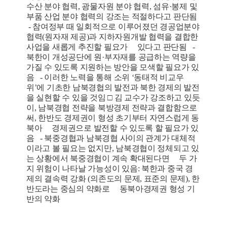
수산 분야 협력, 광물자원 분야 협력, 섬유·봉제 및
부품 산업 분야 협력의 강조는 적절하다고 판단됨
- 참여정부 때 일회적으로 이루어졌던 경공업분야
협력(원자재 제공)과 지하자원개발 협력을 결합한
사업을 새롭게 추진할 필요가 있다고 판단됨 -
북한이 개성공단에 원·부자재를 공급하는 역량을
가질 수 있도록 지원하는 방안을 모색할 필요가 있
음 - 이러한 노력을 통해 소위 ‘동태적 비교우
위’에 기초한 남북경협의 발전과 북한 경제의 발전
을 실현할 수 있을 것임 □ 김 교수가 강조하고 있듯
이, 남북경협 전략을 북방경제 전략과 결합함으로
써, 한반도 경제권이 형성 초기부터 자연스럽게 동
북아 경제권으로 발전할 수 있도록 할 필요가 있
음 - 북중경협과 남북경협 사이의 관계가 대체적
이라고 볼 필요는 없지만, 남북경협이 정체되고 있
는 상황에서 북중경협이 계속 확대된다면 두 가
지 위험이 나타날 가능성이 있음: 북한과 중국 경
제의 결속력 강화 (의존도의 문제, 표준의 문제), 한
반도라는 중심의 약화로 동북아경제권 형성 기
반의 약화