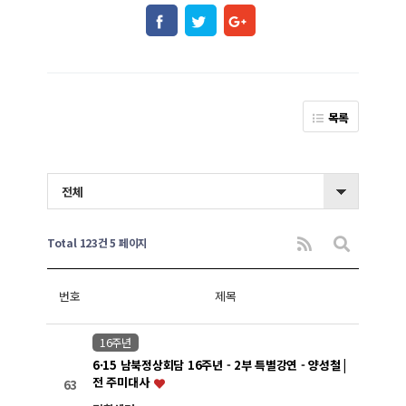
목록
전체
Total 123건
5 페이지
번호
제목
16주년
6·15 남북정상회담 16주년 - 2부 특별강연 - 양성철 |
전 주미대사
63