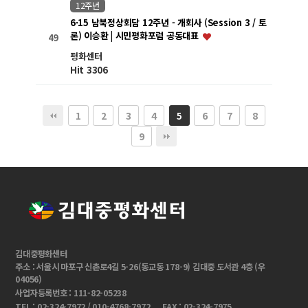
12주년
6·15 남북정상회담 12주년 - 개회사 (Session 3 / 토
론) 이승환 | 시민평화포럼 공동대표
49
평화센터
Hit 3306
1
2
3
4
6
7
8
5
9
김대중평화센터
주소 : 서울시 마포구 신촌로4길 5-26(동교동 178-9) 김대중 도서관 4층 (우
04056)
사업자등록번호 : 111-82-05238
TEL : 02-324-7972 / 010-4768-7972
FAX : 02-324-7975