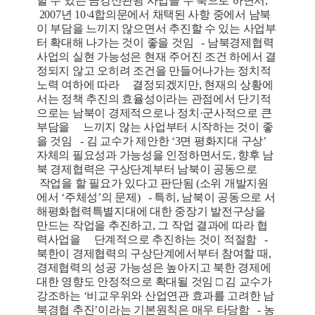
할 수 있는 금강산관광 사업을 두 축으로 하면서,
2007년 10·4합의문에서 채택된 사항 중에서 남북
이 부담을 느끼지 않으면서 추진할 수 있는 사업부
터 확대해 나가는 것이 좋을 것임 - 남북경제협력
사업의 실현 가능성은 현재 주어진 조건 하에서 결
정되지 않고 오히려 조건을 만들어나가는 정치적
노력 여하에 따라 결정되겠지만, 현재의 상황에
서는 정책 추진의 효율성이라는 관점에서 단기적
으로는 남북이 경제적으로나 정치·군사적으로 큰
부담을 느끼지 않는 사업부터 시작하는 것이 좋
을 것임 - 김 교수가 제안한 ‘3면 평화지대 구상’
자체의 필요성과 가능성을 인정하면서도, 향후 남
북 경제협력은 구상단계부터 남북이 공동으로
작업을 할 필요가 있다고 판단됨 (소위 개발지원
에서 ‘주체성’의 문제) - 특히, 남북이 공동으로 서
해평화협력특별지대에 대한 중장기 발전구상을
만드는 작업을 추진하고, 그 작업 결과에 따라 협
력사업을 단계적으로 추진하는 것이 적절함 -
북한이 경제협력의 구상단계에서부터 참여할 때,
경제협력의 성공 가능성은 높아지고 북한 경제에
대한 영향도 안정적으로 확대될 것임 □ 김 교수가
강조하는 ‘비교우위와 산업연관 효과를 고려한 남
북경협 추진’이라는 기본원칙은 매우 타당함 - 농