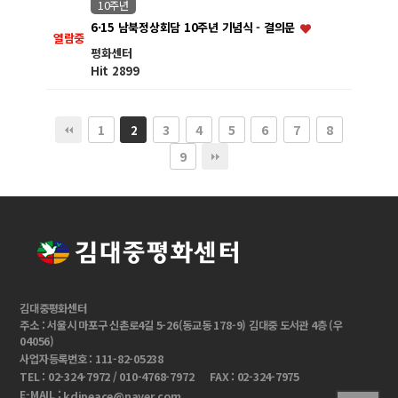
10주년
6·15 남북정상회담 10주년 기념식 - 결의문
열람중
평화센터
Hit 2899
1
3
4
5
6
7
8
2
9
김대중평화센터
주소 : 서울시 마포구 신촌로4길 5-26(동교동 178-9) 김대중 도서관 4층 (우
04056)
사업자등록번호 : 111-82-05238
TEL : 02-324-7972 / 010-4768-7972
FAX : 02-324-7975
E-MAIL :
kdjpeace@naver.com